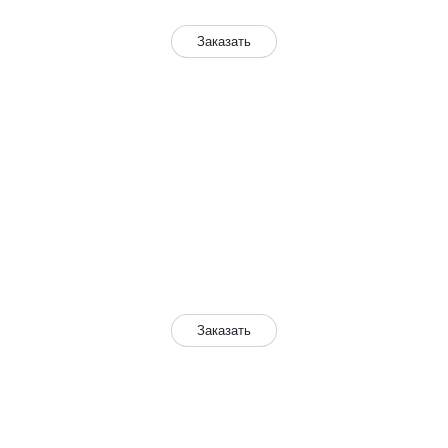
Заказать
ПЛАСТИКА ВЕРХНИХ ВЕК
Всего за
95 000 ₽
75 000 ₽
операция
местная анестезия
дневной стационар
Заказать
ПЛОСКИЙ ЖИВОТ