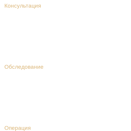
Консультация
Запишитесь на прием и получите профессиональную
консультацию пластического хирурга
02
Обследование
Перед каждой операцией проводим полное
обследование, берем все необходимые анализы
03
Операция