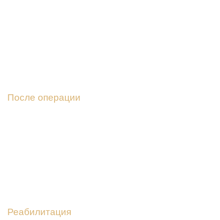
Операция проходит в современной клинике,
аккредитованной по современным стандартам
04
После операции
При выписке Вы получаете подробные рекомендации.
Первые 10-14 дней врач проводит регулярные
осмотры и перевязки
05
Реабилитация