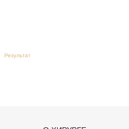
Дополнительные лечебные процедуры позволяют
сократить период восстановления
06
Результат
Через 10-14 дней проходят все отеки, и вы можете
радоваться своему отражнению в зеркале и
наслаждаться своей новой внешностью