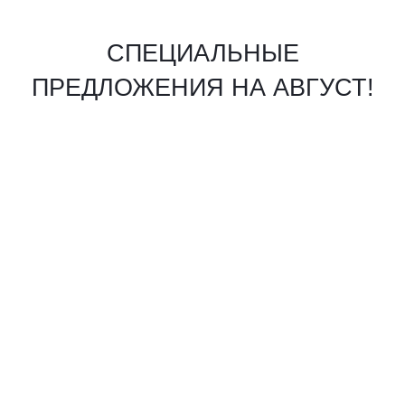
СПЕЦИАЛЬНЫЕ
ПРЕДЛОЖЕНИЯ НА АВГУСТ!
УВЕЛИЧЕНИЕ ГРУДИ
Всего за
350 000 ₽
245 000 ₽
операция
анестезия
компрессионное бельё
1 сутки пребывания
импланты оплачиваются отдельно