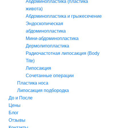
Абдоминопластика (пластика
живота)
Абдоминопластика и грыжесечение
Эндоскопическая
абдоминопластика
Мини-абдоминопластика
Дермолипопластика
Радиочастотная липосакция (Body
Tite)
Липосакция
Сочетанные операции
Пластика носа
Липосакция подбородка
До и После
Цены
Блог
Отзывы
Контакты